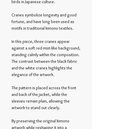
birds in Japanese culture.
Cranes symbolize longevity and good
fortune, and have long been used as
motifs in traditional kimono textiles.
In this piece, three cranes appear
against a soft red mist-like background,
standing calmly within the composition.
The contrast between the black fabric
and the white cranes highlights the
elegance of the artwork.
The pattern is placed across the front
and back of the jacket, while the
sleeves remain plain, allowing the
artwork to stand out clearly.
By preserving the original kimono
artwork while reshaping it into a