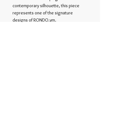
contemporary silhouette, this piece
represents one of the signature
designs of RONDO.ym.
The front placket is made from obi
fabric and fastened with Chinese frog
buttons.
Its relaxed silhouette makes it easy to
wear as a light outer layer.
関連商品