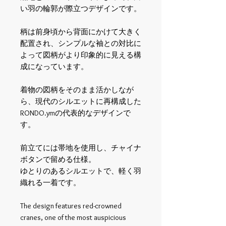
い羽の輪郭が際立つデザインです。
柄は前身頃から背面にかけて大きく
配置され、シンプルな袖との対比に
よって図柄がより印象的に見える構
成になっています。
着物の図柄をそのまま活かしなが
ら、現代のシルエットに再構成した
RONDO.ym
の代表的なデザインで
す。
前立てには帯地を使用し、チャイナ
ボタンで留める仕様。
ゆとりのあるシルエットで、軽く羽
織れる一着です。
The design features red-crowned
cranes, one of the most auspicious