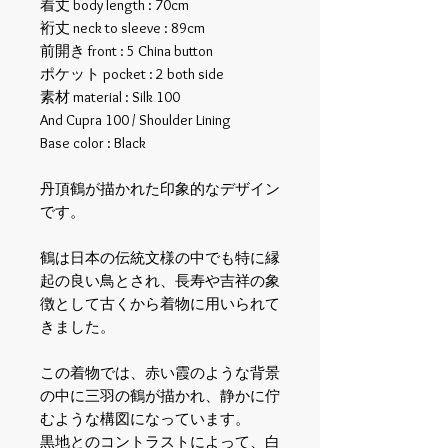
着丈 body length : 70cm
裄丈 neck to sleeve : 89cm
前開き front : 5 China button
ポケット pocket : 2 both side
素材 material : Silk 100
And Cupra 100 / Shoulder Lining
Base color : Black
丹頂鶴が描かれた印象的なデザイン
です。
鶴は日本の伝統文様の中でも特に縁
起の良い鳥とされ、長寿や吉祥の象
徴として古くから着物に用いられて
きました。
この着物では、赤い霞のような背景
の中に三羽の鶴が描かれ、静かに佇
むような構図になっています。
黒地とのコントラストによって、白