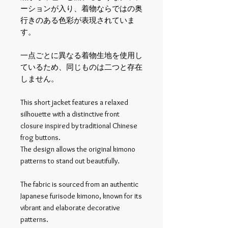
ーションが入り、着物ならではの奥
行きのある色彩が表現されていま
す。
一点ごとに異なる着物生地を使用し
ているため、同じものは二つと存在
しません。
This short jacket features a relaxed
silhouette with a distinctive front
closure inspired by traditional Chinese
frog buttons.
The design allows the original kimono
patterns to stand out beautifully.
The fabric is sourced from an authentic
Japanese furisode kimono, known for its
vibrant and elaborate decorative
patterns.