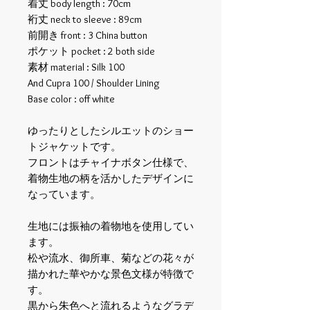
着丈 body length : 70cm
裄丈 neck to sleeve : 89cm
前開き front : 3 China button
ポケット pocket : 2 both side
素材 material : Silk 100
And Cupra 100 / Shoulder Lining
Base color : off white
ゆったりとしたシルエットのショー
トジャケットです。
フロントはチャイナボタン仕様で、
着物生地の柄を活かしたデザインに
なっています。
生地には振袖の着物地を使用してい
ます。
松や流水、御所車、菊などの花々が
描かれた華やかな景色文様が特徴で
す。
黒から朱色へと流れるようなグラデ