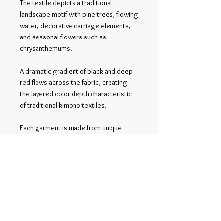
The textile depicts a traditional
landscape motif with pine trees, flowing
water, decorative carriage elements,
and seasonal flowers such as
chrysanthemums.
A dramatic gradient of black and deep
red flows across the fabric, creating
the layered color depth characteristic
of traditional kimono textiles.
Each garment is made from unique
vintage kimono fabric, making every
piece truly one of a kind.
関連商品