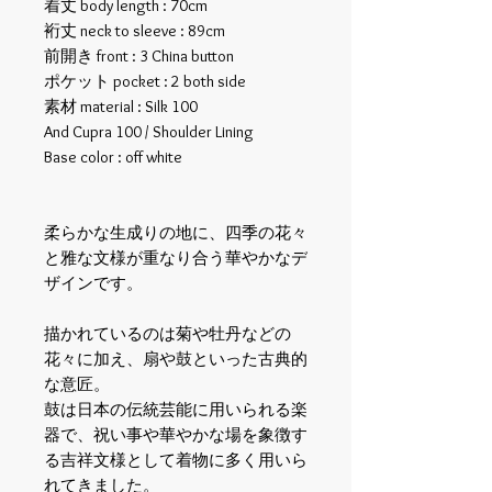
着丈 body length : 70cm
裄丈 neck to sleeve : 89cm
前開き front : 3 China button
ポケット pocket : 2 both side
素材 material : Silk 100
And Cupra 100 / Shoulder Lining
Base color : off white
柔らかな生成りの地に、四季の花々
と雅な文様が重なり合う華やかなデ
ザインです。
描かれているのは菊や牡丹などの
花々に加え、扇や鼓といった古典的
な意匠。
鼓は日本の伝統芸能に用いられる楽
器で、祝い事や華やかな場を象徴す
る吉祥文様として着物に多く用いら
れてきました。