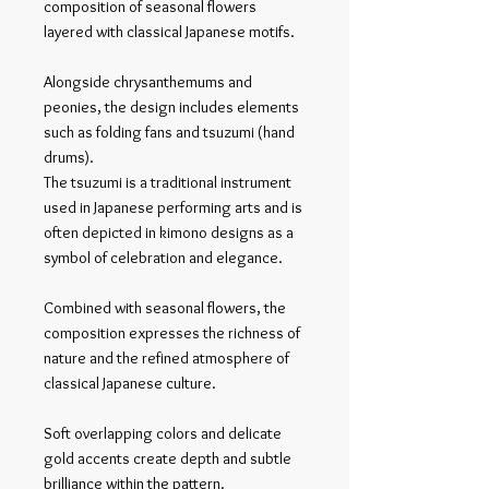
composition of seasonal flowers
layered with classical Japanese motifs.
Alongside chrysanthemums and
peonies, the design includes elements
such as folding fans and tsuzumi (hand
drums).
The tsuzumi is a traditional instrument
used in Japanese performing arts and is
often depicted in kimono designs as a
symbol of celebration and elegance.
Combined with seasonal flowers, the
composition expresses the richness of
nature and the refined atmosphere of
classical Japanese culture.
Soft overlapping colors and delicate
gold accents create depth and subtle
brilliance within the pattern.