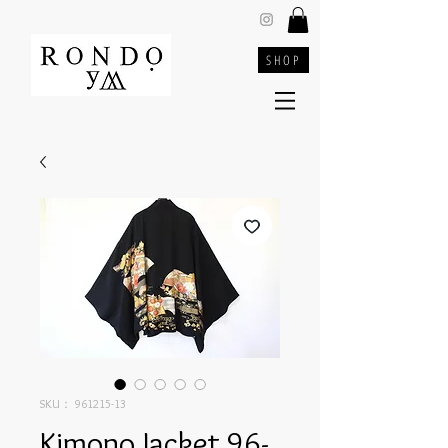
SHOP
SKU： 961215-13
Kimono Jacket 96-