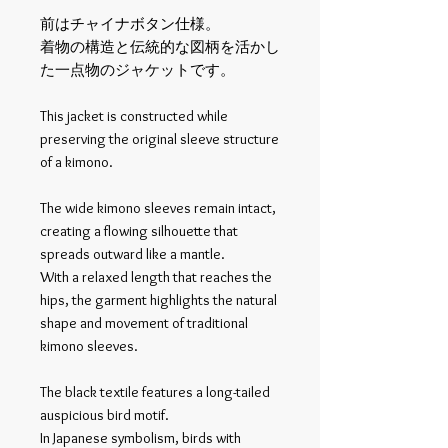
前はチャイナボタン仕様。
着物の構造と伝統的な図柄を活かし
た一点物のジャケットです。
This jacket is constructed while
preserving the original sleeve structure
of a kimono.
The wide kimono sleeves remain intact,
creating a flowing silhouette that
spreads outward like a mantle.
With a relaxed length that reaches the
hips, the garment highlights the natural
shape and movement of traditional
kimono sleeves.
The black textile features a long-tailed
auspicious bird motif.
In Japanese symbolism, birds with