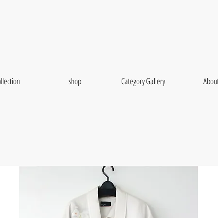
llection
shop
Category Gallery
Abou