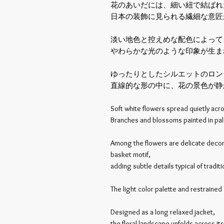
花のあいだには、細い紐で結ばれ
日本の装飾に見られる繊細な意匠
淡い地色と控えめな配色によって
やわらかな光のような印象が生ま
ゆったりとしたシルエットのロン
直線的な形の中に、花の景色が静
Soft white flowers spread quietly acro
Branches and blossoms painted in pa
Among the flowers are delicate decora
basket motif,
adding subtle details typical of tradi
The light color palette and restraine
Designed as a long relaxed jacket,
the floral landscape unfolds across its