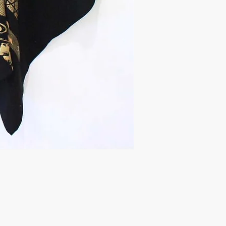
Kimono Jacket 96-12
価格
￥110,000