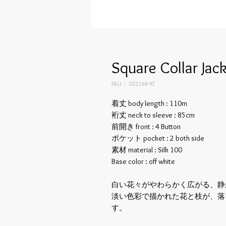
Square Collar Jac
SKU： 052168-45
着丈 body length : 110m
裄丈 neck to sleeve : 85cm
前開き front : 4 Button
ポケット pocket : 2 both side
素材 material : Silk 100
Base color : off white
白い花々がやわらかく広がる、静
淡い色彩で描かれた花と枝が、落
す。