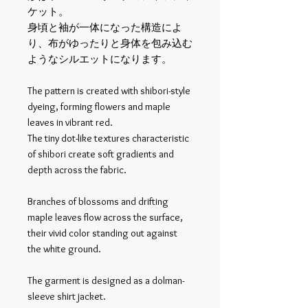
ケット。
身頃と袖が一体になった構造によ
り、布がゆったりと身体を包み込む
ようなシルエットになります。
The pattern is created with shibori-style
dyeing, forming flowers and maple
leaves in vibrant red.
The tiny dot-like textures characteristic
of shibori create soft gradients and
depth across the fabric.
Branches of blossoms and drifting
maple leaves flow across the surface,
their vivid color standing out against
the white ground.
The garment is designed as a dolman-
sleeve shirt jacket.