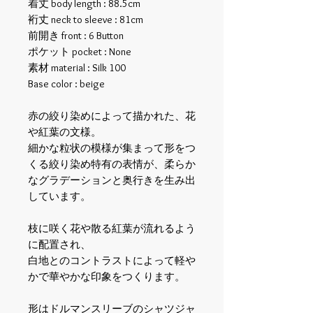
着丈 body length : 88.5cm
裄丈 neck to sleeve : 81cm
前開き front : 6 Button
ポケット pocket : None
素材 material : Silk 100
Base color : beige
赤の絞り染めによって描かれた、花
や紅葉の文様。
細かな粒状の模様が集まって形をつ
くる絞り染め特有の表情が、柔らか
なグラデーションと奥行きを生み出
しています。
枝に咲く花や散る紅葉が流れるよう
に配置され、
白地とのコントラストによって軽や
かで華やかな印象をつくります。
形はドルマンスリーブのシャツジャ