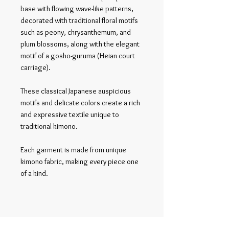
base with flowing wave-like patterns,
decorated with traditional floral motifs
such as peony, chrysanthemum, and
plum blossoms, along with the elegant
motif of a gosho-guruma (Heian court
carriage).
These classical Japanese auspicious
motifs and delicate colors create a rich
and expressive textile unique to
traditional kimono.
Each garment is made from unique
kimono fabric, making every piece one
of a kind.
関連商品