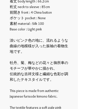
着丈 body length : 66.2cm
裄丈 neck to sleeve : 85cm
前開き front : 4 China button
ポケット pocket : None
素材 material : Silk 100
Base color : Light pink
淡いピンク色の地に、流れるような
曲線の地模様が入った振袖の着物生
地です。
牡丹、菊、梅などの花々と御所車の
モチーフが華やかに描かれ、
伝統的な吉祥文様と繊細な色彩が調
和したテキスタイルです。
This piece is made from authentic
Japanese furisode kimono fabric.
The textile features a soft pale pink