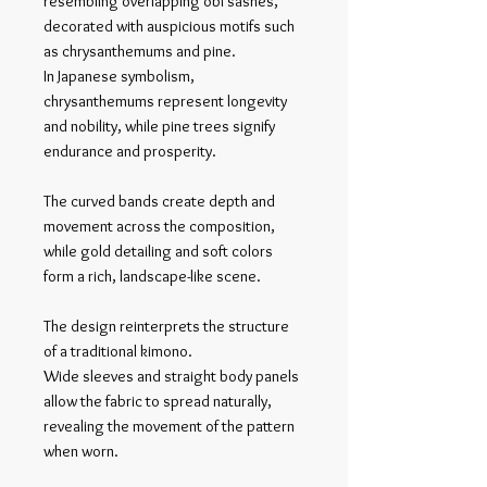
resembling overlapping obi sashes,
decorated with auspicious motifs such
as chrysanthemums and pine.
In Japanese symbolism,
chrysanthemums represent longevity
and nobility, while pine trees signify
endurance and prosperity.
The curved bands create depth and
movement across the composition,
while gold detailing and soft colors
form a rich, landscape-like scene.
The design reinterprets the structure
of a traditional kimono.
Wide sleeves and straight body panels
allow the fabric to spread naturally,
revealing the movement of the pattern
when worn.