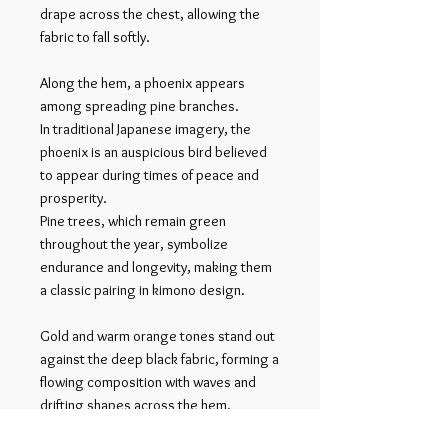
drape across the chest, allowing the
fabric to fall softly.
Along the hem, a phoenix appears
among spreading pine branches.
In traditional Japanese imagery, the
phoenix is an auspicious bird believed
to appear during times of peace and
prosperity.
Pine trees, which remain green
throughout the year, symbolize
endurance and longevity, making them
a classic pairing in kimono design.
Gold and warm orange tones stand out
against the deep black fabric, forming a
flowing composition with waves and
drifting shapes across the hem.
The wide sleeves follow the structure of