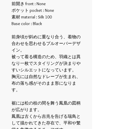
前開き front : None
ポケット pocket : None
素材 material : Silk 100
Base color : Black
前身頃が斜めに重なり合う、着物の
合わせを思わせるプルオーバーデザ
イン。
被って着る構造のため、羽織とは異
なり一枚でスタイリングが決まりや
すいシルエットになっています。
胸元には自然なドレープが生まれ、
布の落ち感がそのまま形になりま
す。
裾には松の枝の間を舞う鳳凰の図柄
が広がります。
鳳凰は古くから吉兆を告げる瑞鳥と
して描かれてきた存在で、平和や繁