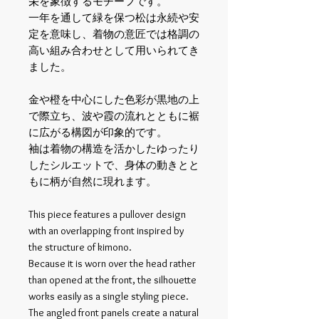
栄を象徴するモチーフです。
一年を通して緑を保つ松は永続や安
定を意味し、着物の意匠では格調の
高い組み合わせとして用いられてき
ました。
金や橙を中心にした色彩が黒地の上
で際立ち、波や霞の流れとともに裾
に広がる構図が印象的です。
袖は着物の構造を活かしたゆったり
したシルエットで、身体の動きとと
もに柄が自然に現れます。
This piece features a pullover design
with an overlapping front inspired by
the structure of kimono.
Because it is worn over the head rather
than opened at the front, the silhouette
works easily as a single styling piece.
The angled front panels create a natural