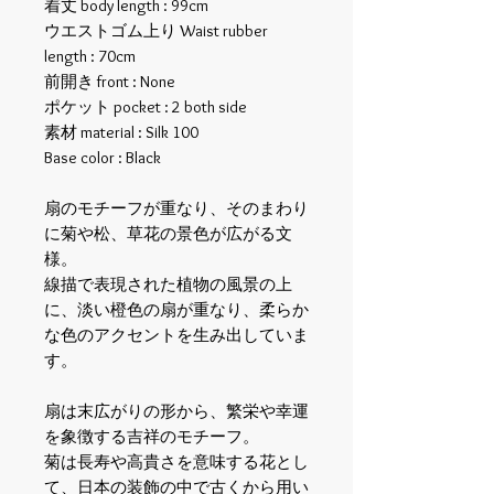
着丈 body length : 99cm
ウエストゴム上り Waist rubber
length : 70cm
前開き front : None
ポケット pocket : 2 both side
素材 material : Silk 100
Base color : Black
扇のモチーフが重なり、そのまわり
に菊や松、草花の景色が広がる文
様。
線描で表現された植物の風景の上
に、淡い橙色の扇が重なり、柔らか
な色のアクセントを生み出していま
す。
扇は末広がりの形から、繁栄や幸運
を象徴する吉祥のモチーフ。
菊は長寿や高貴さを意味する花とし
て、日本の装飾の中で古くから用い