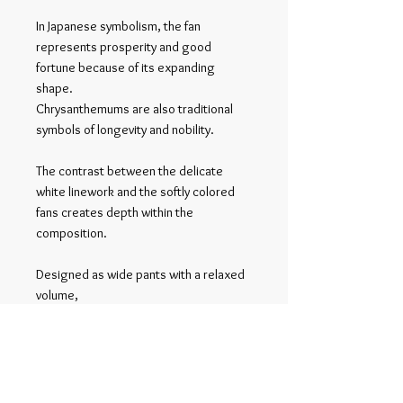
In Japanese symbolism, the fan
represents prosperity and good
fortune because of its expanding
shape.
Chrysanthemums are also traditional
symbols of longevity and nobility.
The contrast between the delicate
white linework and the softly colored
fans creates depth within the
composition.
Designed as wide pants with a relaxed
volume,
the fabric falls vertically, allowing the
pattern to form a quiet landscape within
the silhouette.