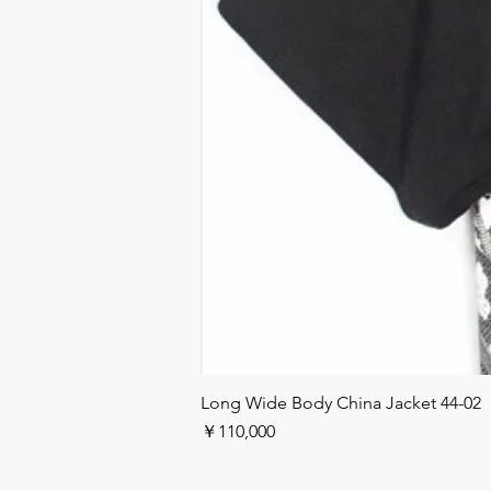
Long Wide Body China Jacket 44-02
価格
￥110,000