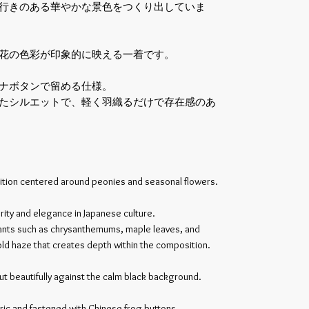
行きのある華やかな景色をつくり出していま
花の色彩が印象的に映える一着です。
ナボタンで留める仕様。
たシルエットで、軽く羽織るだけで存在感のあ
ition centered around peonies and seasonal flowers.
ity and elegance in Japanese culture.
ants such as chrysanthemums, maple leaves, and
ld haze that creates depth within the composition.
out beautifully against the calm black background.
bric and fastened with Chinese frog buttons.