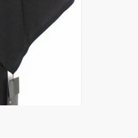
Long Wide Body China Ja
価格
￥112,200