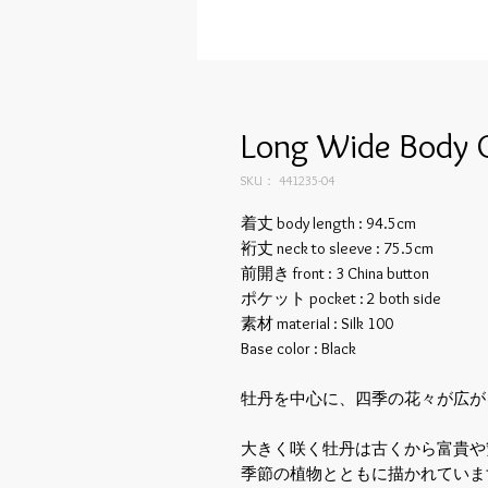
Long Wide Body C
SKU： 441235-04
着丈 body length : 94.5cm
裄丈 neck to sleeve : 75.5cm
前開き front : 3 China button
ポケット pocket : 2 both side
素材 material : Silk 100
Base color : Black
牡丹を中心に、四季の花々が広が
大きく咲く牡丹は古くから富貴や
季節の植物とともに描かれていま