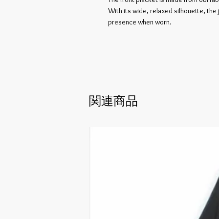
With its wide, relaxed silhouette, the
presence when worn.
関連商品