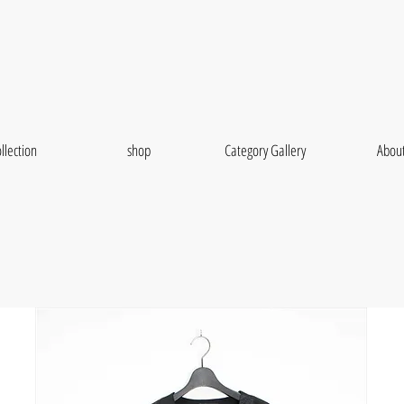
llection
shop
Category Gallery
Abou