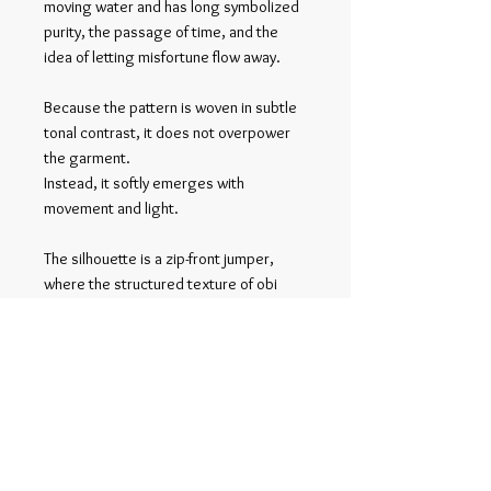
moving water and has long symbolized
purity, the passage of time, and the
idea of letting misfortune flow away.
Because the pattern is woven in subtle
tonal contrast, it does not overpower
the garment.
Instead, it softly emerges with
movement and light.
The silhouette is a zip-front jumper,
where the structured texture of obi
fabric gives the minimalist design a
distinctive presence.
関連商品