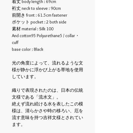
着丈 body length : 69cm
裄丈 neck to sleeve : 90cm
前開き front : 61.5cm fastener
ポケット pocket : 2 both side
素材 material : Silk 100
And cotton95 Polyurethane5 / collar
・
cuff
base color : Black
光の角度によって、流れるような文
様が静かに浮かび上がる帯地を使用
しています。
織りで表現されたのは、日本の伝統
文様である「流水文」。
絶えず流れ続ける水を表したこの模
様は、清らかさや時の移ろい、厄を
流す意味を持つ吉祥文様とされてい
ます。