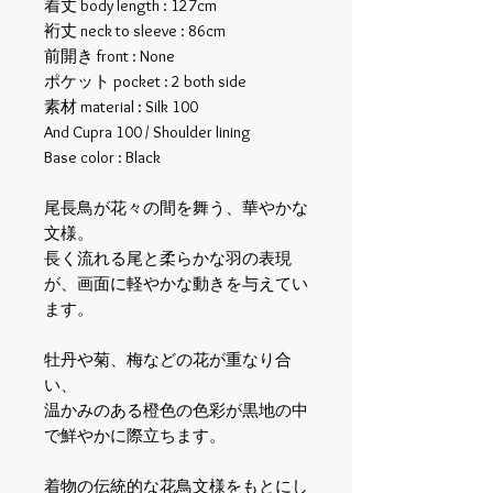
着丈 body length : 127cm
裄丈 neck to sleeve : 86cm
前開き front : None
ポケット pocket : 2 both side
素材 material : Silk 100
And Cupra 100 / Shoulder lining
Base color : Black
尾長鳥が花々の間を舞う、華やかな
文様。
長く流れる尾と柔らかな羽の表現
が、画面に軽やかな動きを与えてい
ます。
牡丹や菊、梅などの花が重なり合
い、
温かみのある橙色の色彩が黒地の中
で鮮やかに際立ちます。
着物の伝統的な花鳥文様をもとにし