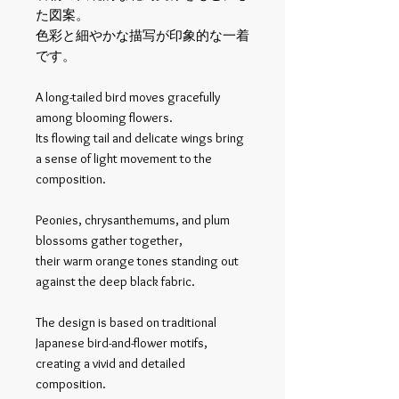
た図案。
色彩と細やかな描写が印象的な一着
です。
A long-tailed bird moves gracefully
among blooming flowers.
Its flowing tail and delicate wings bring
a sense of light movement to the
composition.
Peonies, chrysanthemums, and plum
blossoms gather together,
their warm orange tones standing out
against the deep black fabric.
The design is based on traditional
Japanese bird-and-flower motifs,
creating a vivid and detailed
composition.