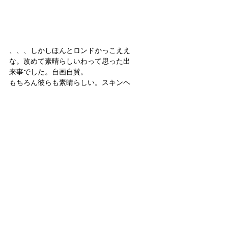
、、、しかしほんとロンドかっこええ
な。改めて素晴らしいわって思った出
来事でした。自画自賛。
もちろん彼らも素晴らしい。スキンヘ
ッドとロンドかっこいい。大感謝。
News
すべて表示
最新記事